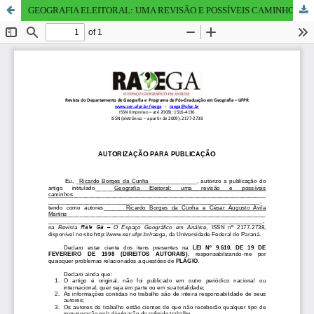
GEOGRAFIA ELEITORAL: UMA REVISÃO E POSSÍVEIS CAMINHOS - ELECTORAL GEOGRAPHY: A REVIEW AND POSSIBLE WAYS