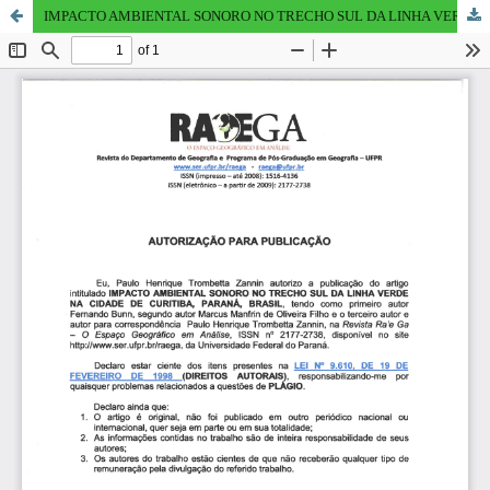
IMPACTO AMBIENTAL SONORO NO TRECHO SUL DA LINHA VERDE NA CIDADE DE CURITIBA, PARANÁ, BRASIL