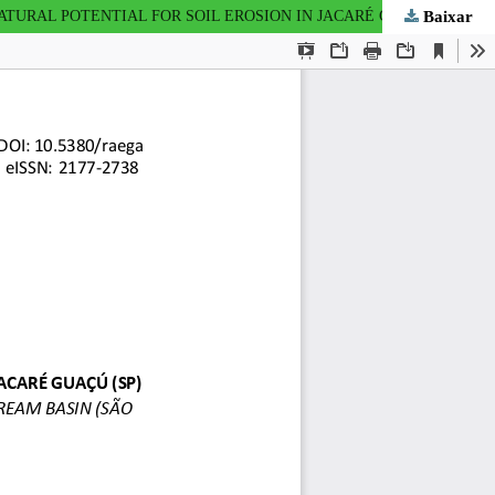
Baixar
DETERMINAÇÃO DO POTENCIAL NATURAL À EROSÃO LAMINAR NA BACIA DO RIO JACARÉ GUAÇÚ (SP) - DETERMINATION OF NATURAL POTENTIAL FOR SOIL EROSION IN JACARÉ GUAÇÚ STREAM BASIN (SÃO PAULO STATE - BRAZIL)