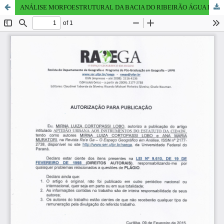
ANÁLISE MORFOESTRUTURAL DA BACIA DO RIBEIRÃO ÁGUA DAS ANTAS – PR