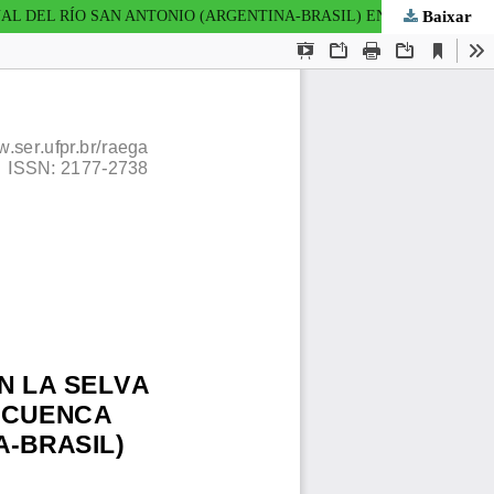
Baixar
SERVICIOS ECOSISTÉMICOS Y DEFORESTACIÓN EN LA SELVA PARANAENSE: ANÁLISIS COMPARATIVO EN LA CUENCA BINACIONAL DEL RÍO SAN ANTONIO (ARGENTINA-BRASIL) ENTRE 2001 Y 2011