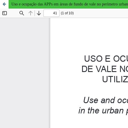
Uso e ocupação das APPs em áreas de fundo de vale no perímetro urban