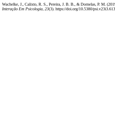
Wachelke, J., Calixto, R. S., Pereira, J. B. B., & Dornelas, P. M. (2
Interação Em Psicologia
,
23
(3). https://doi.org/10.5380/psi.v23i3.61