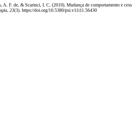
pos, A. F. de, & Scarinci, I. C. (2019). Mudança de comportamento e c
ogia
,
23
(3). https://doi.org/10.5380/psi.v11i11.56430