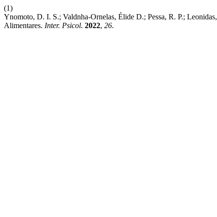
(1)
Ynomoto, D. I. S.; Valdnha-Ornelas, Élide D.; Pessa, R. P.; Leonida
Alimentares.
Inter. Psicol.
2022
,
26
.