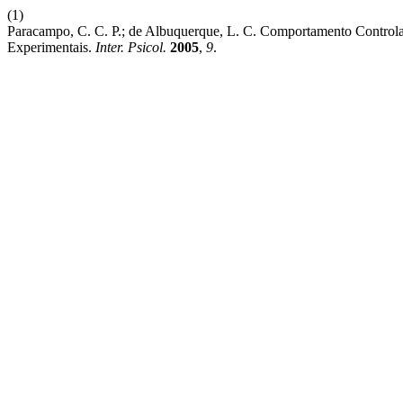
(1)
Paracampo, C. C. P.; de Albuquerque, L. C. Comportamento Controlad
Experimentais.
Inter. Psicol.
2005
,
9
.