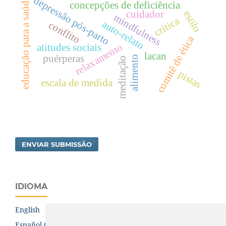
depressão pós-parto
educação para a saúde
concepções de deficiência
estilo
cuidador
mindfulness
crítica
auto-relato
conflito
comitê de ética
relaxamento
atitudes sociais
lacan
puérperas
alimento
meditação
pistas
escala de medida
ENVIAR SUBMISSÃO
IDIOMA
English
Español (España)