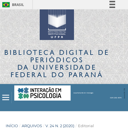
BRASIL
Simplifique!
Comunica BR
Participe
Acesso à informação
Legislação
BIBLIOTECA DIGITAL
DE
Canais
PERIÓDICOS
DA UNIVERSIDADE
FEDERAL DO PARANÁ
INÍCIO
/
ARQUIVOS
/
V. 24 N. 2 (2020)
/
Editorial