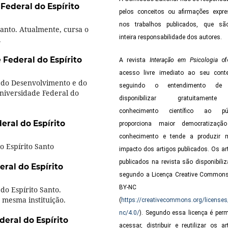
Federal do Espírito
pelos conceitos ou afirmações expr
nos trabalhos publicados, que sã
Santo. Atualmente, cursa o
inteira responsabilidade dos autores.
.
 Federal do Espírito
A revista
Interação em Psicologia
ofe
acesso livre imediato ao seu cont
e do Desenvolvimento e do
seguindo o entendimento de
niversidade Federal do
disponibilizar gratuitamen
conhecimento científico ao púb
eral do Espírito
proporciona maior democratizaçã
conhecimento e tende a produzir 
o Espírito Santo
impacto dos artigos publicados. Os ar
publicados na revista são disponibili
ral do Espírito
segundo a Licença Creative Common
BY-NC 4.
do Espírito Santo.
 mesma instituição.
(
https://creativecommons.org/licenses
nc/4.0/
). Segundo essa licença é perm
eral do Espírito
acessar, distribuir e reutilizar os ar