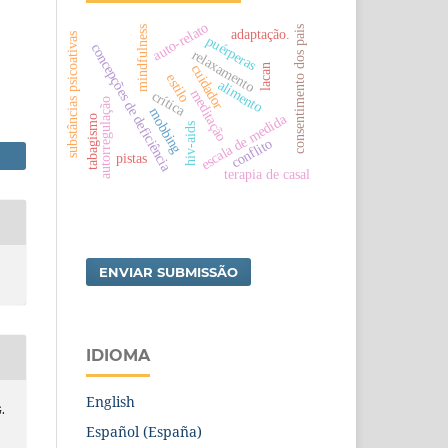
auto-relato
consentimento dos pais
mindfulness
adaptação.
substâncias psicoativas
puérperas
concepções de deficiência
relaxamento
lacan
cuidador
estilo
alimento
meditação
crítica
autorregulação
mobbing
escala de medida
tabagismo
hiv-aids
conflito
pistas
terapia de casal
ENVIAR SUBMISSÃO
IDIOMA
English
G.
Español (España)