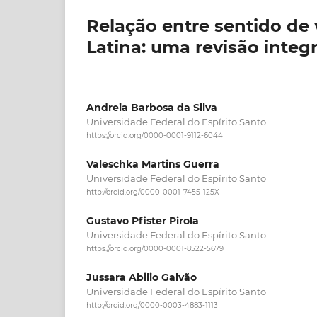
Relação entre sentido de 
Latina: uma revisão integr
Andreia Barbosa da Silva
Universidade Federal do Espírito Santo
https://orcid.org/0000-0001-9112-6044
Valeschka Martins Guerra
Universidade Federal do Espírito Santo
http://orcid.org/0000-0001-7455-125X
Gustavo Pfister Pirola
Universidade Federal do Espírito Santo
https://orcid.org/0000-0001-8522-5679
Jussara Abilio Galvão
Universidade Federal do Espírito Santo
http://orcid.org/0000-0003-4883-1113