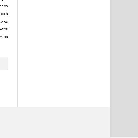
tados
gos à
tores
xtos
essa