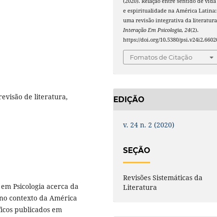
(2020). Relação entre sentido de vida
e espiritualidade na América Latina:
uma revisão integrativa da literatura
Interação Em Psicologia
,
24
(2).
https://doi.org/10.5380/psi.v24i2.6602
Fomatos de Citação
revisão de literatura,
EDIÇÃO
v. 24 n. 2 (2020)
SEÇÃO
Revisões Sistemáticas da
a em Psicologia acerca da
Literatura
, no contexto da América
ficos publicados em