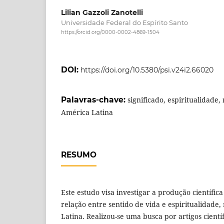
Lilian Gazzoli Zanotelli
Universidade Federal do Espírito Santo
https://orcid.org/0000-0002-4869-1504
DOI:
https://doi.org/10.5380/psi.v24i2.66020
Palavras-chave:
significado, espiritualidade, 
América Latina
RESUMO
Este estudo visa investigar a produção científic
relação entre sentido de vida e espiritualidade
Latina. Realizou-se uma busca por artigos cientí