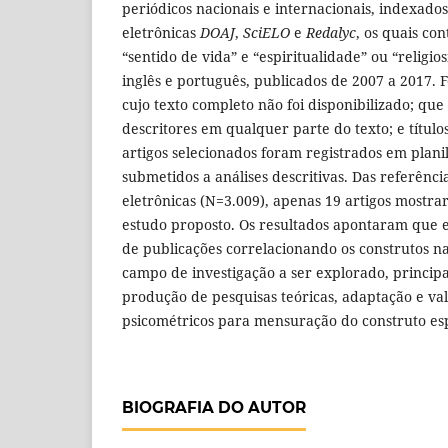
periódicos nacionais e internacionais, indexado
eletrônicas
DOAJ
,
SciELO
e
Redalyc
, os quais co
“sentido de vida” e “espiritualidade” ou “religi
inglês e português, publicados de 2007 a 2017. 
cujo texto completo não foi disponibilizado; qu
descritores em qualquer parte do texto; e título
artigos selecionados foram registrados em plani
submetidos a análises descritivas. Das referênc
eletrônicas (N=3.009), apenas 19 artigos mostra
estudo proposto. Os resultados apontaram que 
de publicações correlacionando os construtos na
campo de investigação a ser explorado, princip
produção de pesquisas teóricas, adaptação e va
psicométricos para mensuração do construto esp
BIOGRAFIA DO AUTOR