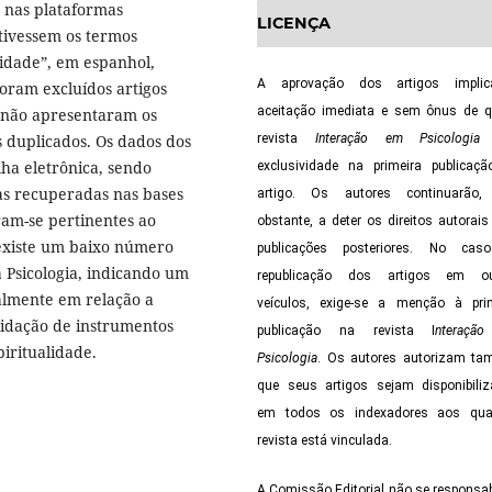
s nas plataformas
LICENÇA
ntivessem os termos
osidade”, em espanhol,
A aprovação dos artigos impli
Foram excluídos artigos
aceitação imediata e sem ônus de 
e não apresentaram os
s duplicados. Os dados dos
revista
Interação em Psicologia
t
lha eletrônica, sendo
exclusividade na primeira publicaç
ias recuperadas nas bases
artigo. Os autores continuarão,
ram-se pertinentes ao
obstante, a deter os direitos autorais
existe um baixo número
publicações posteriores. No cas
 Psicologia, indicando um
republicação dos artigos em ou
almente em relação a
veículos, exige-se a menção à pri
lidação de instrumentos
publicação na revista I
nteraçã
iritualidade.
Psicologia
. Os autores autorizam t
que seus artigos sejam disponibili
em todos os indexadores aos qua
revista está vinculada.
A Comissão Editorial não se responsab