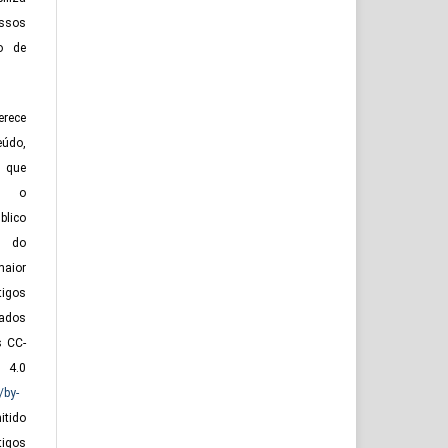
essos
o de
rece
eúdo,
 que
te o
lico
o do
maior
tigos
zados
s CC-
0
/by-
itido
tigos