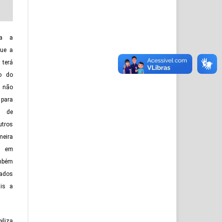
ca a
que a
erá
ão do
 não
 para
o de
tros
meira
o em
ambém
zados
is a
iliza