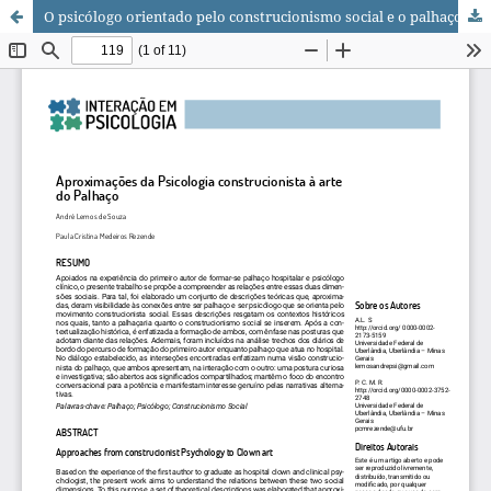
O psicólogo orientado pelo construcionismo social e o palhaço: aproximações possíveis.