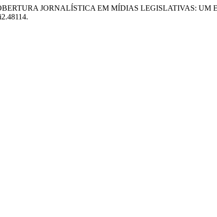
rques. “A COBERTURA JORNALÍSTICA EM MÍDIAS LEGISLATIVAS
7i2.48114.