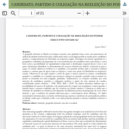
CANDIDATO, PARTIDO E COLIGAÇÃO NA REELEIÇÃO DO PODER EXECUTIVO ESTADUAL