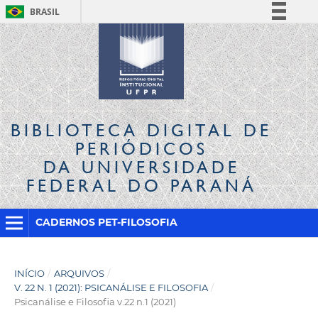
BRASIL
Simplifique!
Comunica BR
Participe
Acesso à informação
Legislação
BIBLIOTECA DIGITAL
DE
Canais
PERIÓDICOS
DA UNIVERSIDADE
FEDERAL DO PARANÁ
CADERNOS PET-FILOSOFIA
INÍCIO
/
ARQUIVOS
/
V. 22 N. 1 (2021): PSICANÁLISE E FILOSOFIA
/
Psicanálise e Filosofia v.22 n.1 (2021)