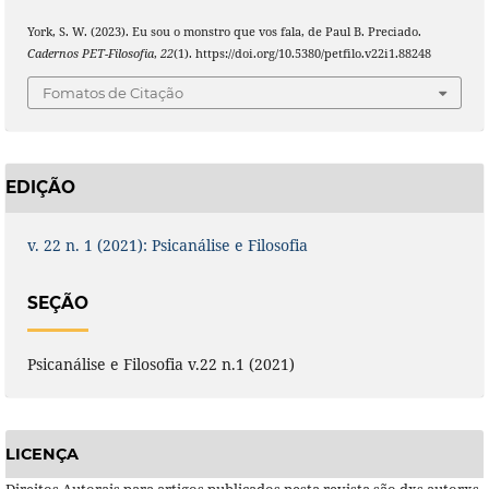
York, S. W. (2023). Eu sou o monstro que vos fala, de Paul B. Preciado.
Cadernos PET-Filosofia
,
22
(1). https://doi.org/10.5380/petfilo.v22i1.88248
Fomatos de Citação
EDIÇÃO
v. 22 n. 1 (2021): Psicanálise e Filosofia
SEÇÃO
Psicanálise e Filosofia v.22 n.1 (2021)
LICENÇA
Direitos Autorais para artigos publicados nesta revista são dxs autorxs,