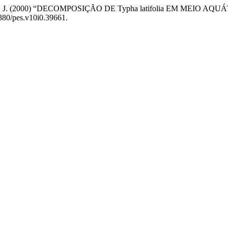
n), C. J. (2000) “DECOMPOSIÇÃO DE Typha latifolia EM ME
5380/pes.v10i0.39661.