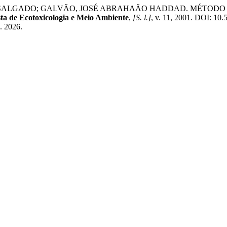
Z SALGADO; GALVÃO, JOSÉ ABRAHAÃO HADDAD. MÉTOD
sta de Ecotoxicologia e Meio Ambiente
,
[S. l.]
, v. 11, 2001. DOI: 10
o. 2026.