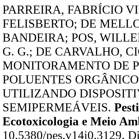
PARREIRA, FABRÍCIO V
FELISBERTO; DE MELL
BANDEIRA; POS, WILLE
G. G.; DE CARVALHO, 
MONITORAMENTO DE P
POLUENTES ORGÂNICO
UTILIZANDO DISPOSI
SEMIPERMEÁVEIS.
Pest
Ecotoxicologia e Meio Am
10.5380/pes.v14i0.3129. D