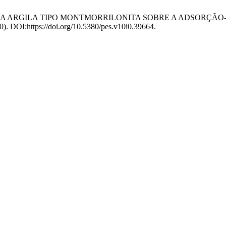
CIA DA ARGILA TIPO MONTMORRILONITA SOBRE A ADSORÇ
00). DOI:https://doi.org/10.5380/pes.v10i0.39664.