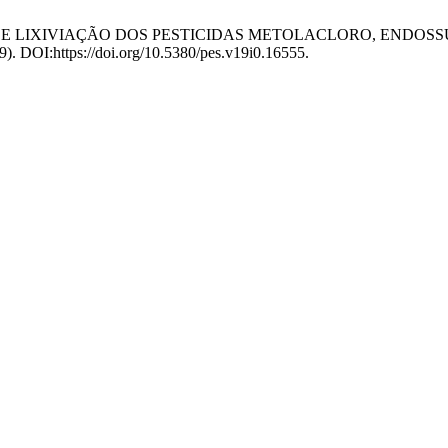
ISÃO DE LIXIVIAÇÃO DOS PESTICIDAS METOLACLORO, ENDO
09). DOI:https://doi.org/10.5380/pes.v19i0.16555.