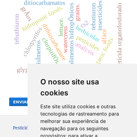
ditiocarbamatos
insecticides
tebutiuron
inseticida organofosforado
alimentos hidropÔnicos
hidroponic foods.
grains.
grÃos
tebuthiuron
lettuce.
cs2
dithiocarbamate
herbicidas
chlorpyrifos
watercress
alface
pesticides
organic foods
clorpirifÓs
lisÍmetros
analysis
glyphosate-residues
O nosso site usa
cookies
ENVIAR SUBMISSÃO
Este site utiliza cookies e outras
tecnologias de rastreamento para
melhorar sua experiência de
Pesticidas: Revista de Ecotoxicologia e Meio Ambiente.
navegação para os seguintes
ISSN:19839847
propósitos:
para ativar a