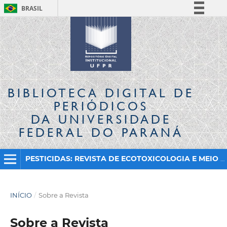
BRASIL
Simplifique!
Comunica BR
Participe
Acesso à informação
Legislação
BIBLIOTECA DIGITAL
DE
Canais
PERIÓDICOS
DA UNIVERSIDADE
FEDERAL DO PARANÁ
PESTICIDAS: REVISTA DE ECOTOXICOLOGIA E MEIO AMBIENTE
INÍCIO
/
Sobre a Revista
Sobre a Revista