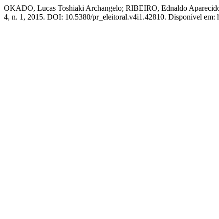
OKADO, Lucas Toshiaki Archangelo; RIBEIRO, Ednaldo Aparecido. Co
4, n. 1, 2015. DOI: 10.5380/pr_eleitoral.v4i1.42810. Disponível em: h