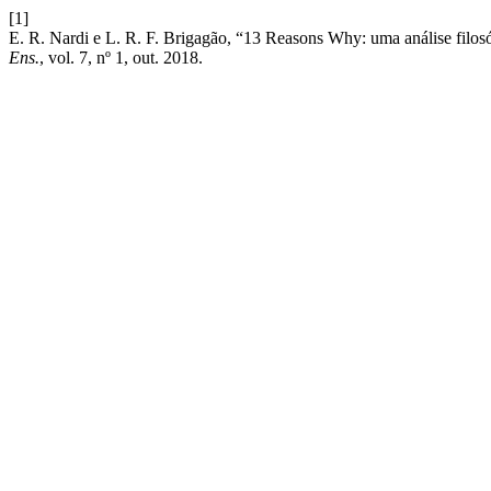
[1]
E. R. Nardi e L. R. F. Brigagão, “13 Reasons Why: uma análise filo
Ens.
, vol. 7, nº 1, out. 2018.