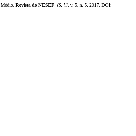
o Médio.
Revista do NESEF
,
[S. l.]
, v. 5, n. 5, 2017. DOI: