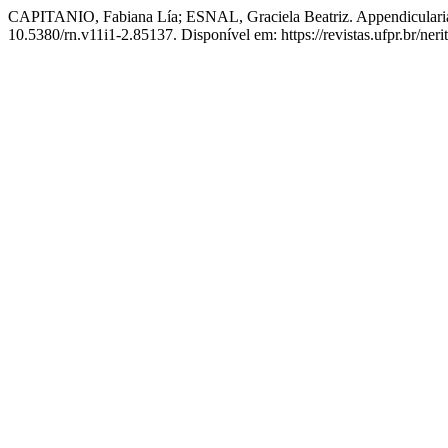
CAPITANIO, Fabiana Lía; ESNAL, Graciela Beatriz. Appendicularian di
10.5380/rn.v11i1-2.85137. Disponível em: https://revistas.ufpr.br/ner