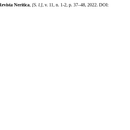
Revista Nerítica
,
[S. l.]
, v. 11, n. 1-2, p. 37–48, 2022. DOI: