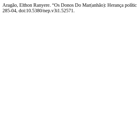
Aragão, Elthon Ranyere. “Os Donos Do Mar(anhão): Herança políti
285-04, doi:10.5380/nep.v3i1.52571.