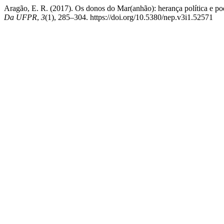
Aragão, E. R. (2017). Os donos do Mar(anhão): herança política e po
Da UFPR
,
3
(1), 285–304. https://doi.org/10.5380/nep.v3i1.52571