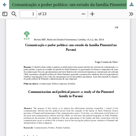
Comunicação e poder político: um estudo da família Pimentel no Paraná