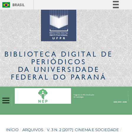
BRASIL
Simplifique!
Comunica BR
Participe
Acesso à informação
Legislação
BIBLIOTECA DIGITAL
DE
Canais
PERIÓDICOS
DA UNIVERSIDADE
FEDERAL DO PARANÁ
INÍCIO
/
ARQUIVOS
/
V. 3 N. 2 (2017): CINEMA E SOCIEDADE
/