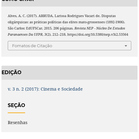
Alves, A. C. (2017). ARRUDA, Larissa Rodrigues Vacari de. Disputas
oligárquicas: as práticas políticas das elites mato-grossenses (1892-1906).
São Carlos: EdUFSCar, 2015. 206 páginas.
Revista NEP - Núcleo De Estudos
Paranaenses Da UFPR
,
3
(2), 212–218. https://doi.org/10.5380/nep.v3i2.53564
Fomatos de Citação
EDIÇÃO
v. 3 n. 2 (2017): Cinema e Sociedade
SEÇÃO
Resenhas