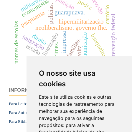
militarização.
televisão
punição
economistas
poder.
polícias.
cartório
guarapuava.
psiquiatria
intervenção federal
hipermilitarização
nomes de escolas.
neoliberalismo. governo fhc.
impressa
militarização
comunicação
direita
banqueiros
imigração
famílias.
crimes.
estado
revolta.
O nosso site usa
cookies
INFORMAÇÕES
Este site utiliza cookies e outras
tecnologias de rastreamento para
Para Leitores
melhorar sua experiência de
Para Autores
navegação para os seguintes
Para Bibliotecários
propósitos:
para ativar a