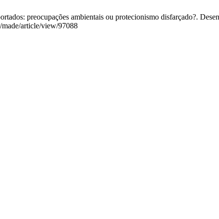
ados: preocupações ambientais ou protecionismo disfarçado?. Desenvo
r/made/article/view/97088