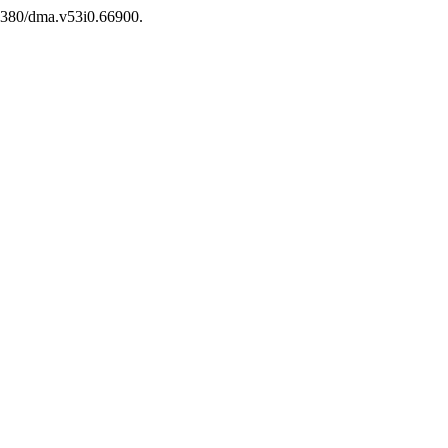
.5380/dma.v53i0.66900.