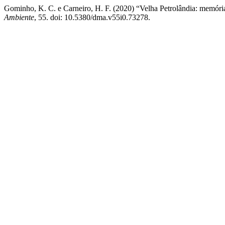
Gominho, K. C. e Carneiro, H. F. (2020) “Velha Petrolândia: memór
Ambiente
, 55. doi: 10.5380/dma.v55i0.73278.