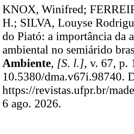
KNOX, Winifred; FERREIR
H.; SILVA, Louyse Rodrigue
do Piató: a importância da 
ambiental no semiárido bras
Ambiente
,
[S. l.]
, v. 67, p
10.5380/dma.v67i.98740. D
https://revistas.ufpr.br/ma
6 ago. 2026.