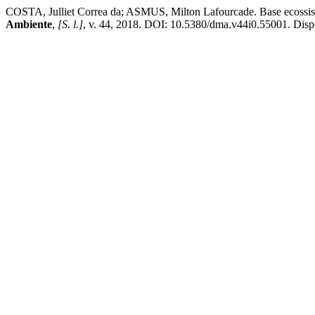
COSTA, Julliet Correa da; ASMUS, Milton Lafourcade. Base ecossistê
Ambiente
,
[S. l.]
, v. 44, 2018. DOI: 10.5380/dma.v44i0.55001. Dispon