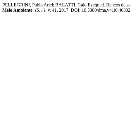
PELLEGRINI, Pablo Ariel; BALATTI, Galo Ezequiel. Bancos de semente
Meio Ambiente
,
[S. l.]
, v. 41, 2017. DOI: 10.5380/dma.v41i0.46802. 