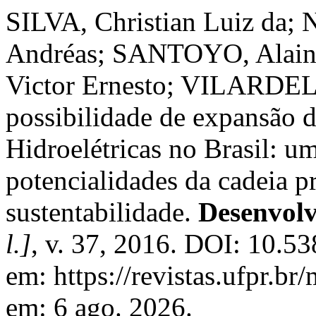
SILVA, Christian Luiz d
Andréas; SANTOYO, Alai
Victor Ernesto; VILARDELL
possibilidade de expansão 
Hidroelétricas no Brasil: um
potencialidades da cadeia p
sustentabilidade.
Desenvol
l.]
, v. 37, 2016. DOI: 10.5
em: https://revistas.ufpr.b
em: 6 ago. 2026.