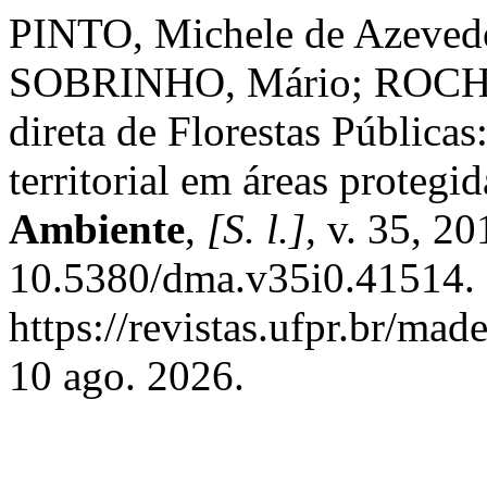
PINTO, Michele de Azev
SOBRINHO, Mário; ROCHA,
direta de Florestas Públicas
territorial em áreas protegi
Ambiente
,
[S. l.]
, v. 35, 2
10.5380/dma.v35i0.41514. 
https://revistas.ufpr.br/ma
10 ago. 2026.