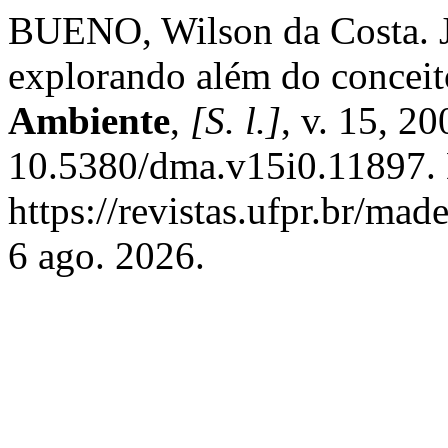
BUENO, Wilson da Costa. J
explorando além do concei
Ambiente
,
[S. l.]
, v. 15, 2
10.5380/dma.v15i0.11897. 
https://revistas.ufpr.br/ma
6 ago. 2026.