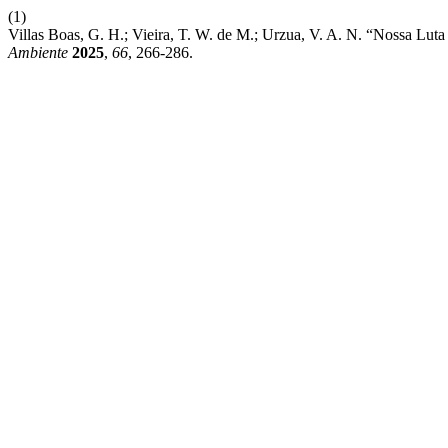
(1)
Villas Boas, G. H.; Vieira, T. W. de M.; Urzua, V. A. N. “Nossa Luta 
Ambiente
2025
,
66
, 266-286.