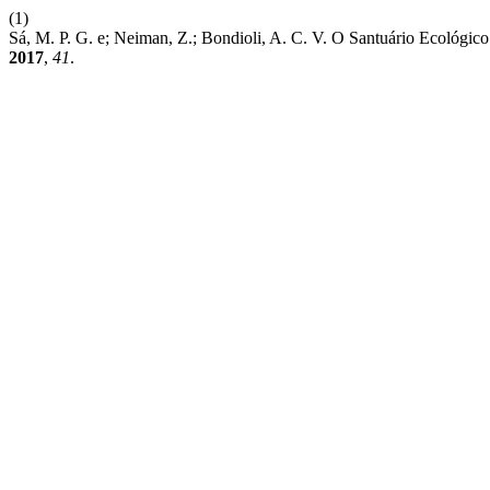
(1)
Sá, M. P. G. e; Neiman, Z.; Bondioli, A. C. V. O Santuário Ecológ
2017
,
41
.