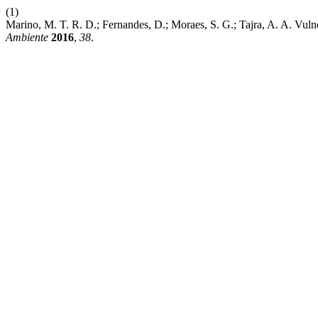
(1)
Marino, M. T. R. D.; Fernandes, D.; Moraes, S. G.; Tajra, A. A. Vuln
Ambiente
2016
,
38
.