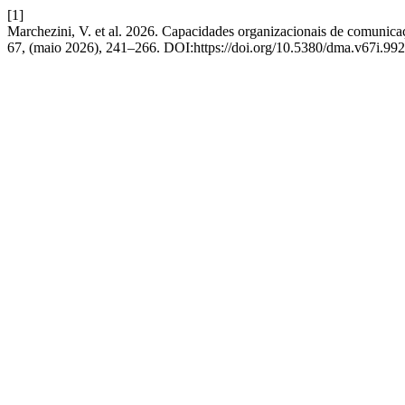
[1]
Marchezini, V. et al. 2026. Capacidades organizacionais de comunicaç
67, (maio 2026), 241–266. DOI:https://doi.org/10.5380/dma.v67i.992