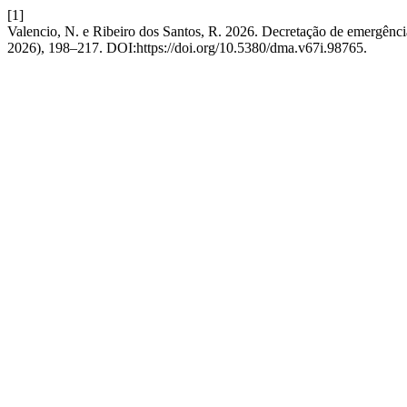
[1]
Valencio, N. e Ribeiro dos Santos, R. 2026. Decretação de emergência
2026), 198–217. DOI:https://doi.org/10.5380/dma.v67i.98765.