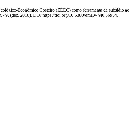
cológico-Econômico Costeiro (ZEEC) como ferramenta de subsídio ao li
e
. 49, (dez. 2018). DOI:https://doi.org/10.5380/dma.v49i0.56954.