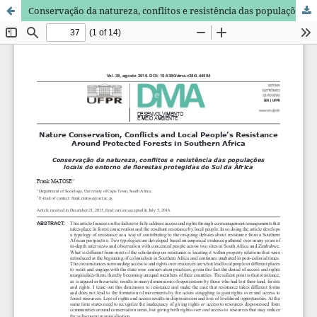
Conservação da natureza, conflitos e resistência das populações locais do entorno de florestas protegidas do Sul da África