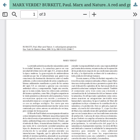
MARX VERDE? BURKETT, Paul. Marx and Nature. A red and green perspective.