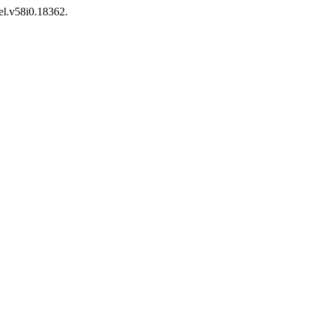
el.v58i0.18362.