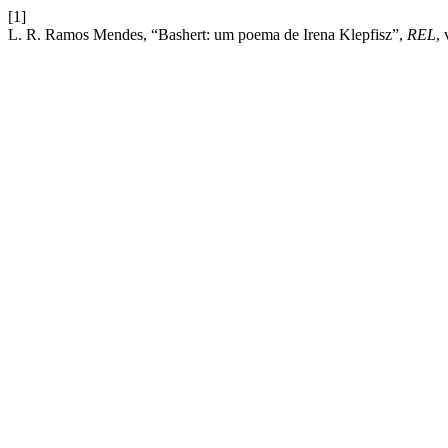
[1]
L. R. Ramos Mendes, “Bashert: um poema de Irena Klepfisz”,
REL
, 