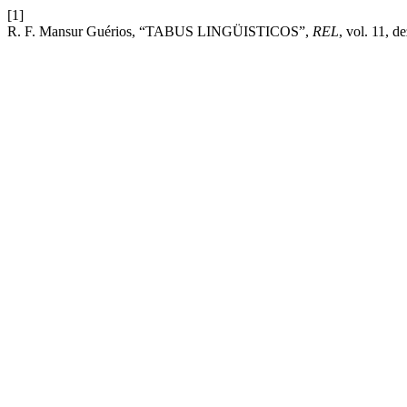
[1]
R. F. Mansur Guérios, “TABUS LINGÜISTICOS”,
REL
, vol. 11, d